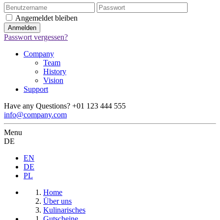
Angemeldet bleiben
Passwort vergessen?
Company
Team
History
Vision
Support
Have any Questions?
+01 123 444 555
info@company.com
Menu
DE
EN
DE
PL
Home
Über uns
Kulinarisches
Gutscheine